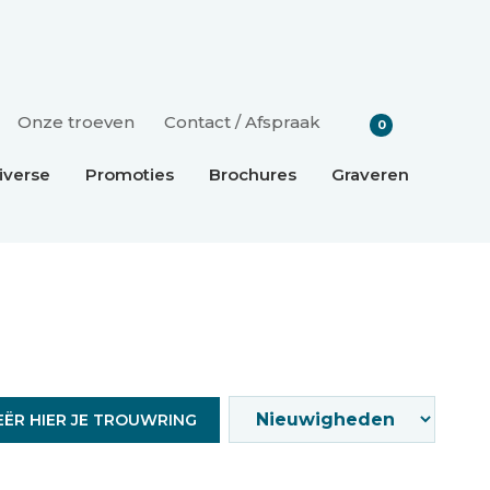
Onze troeven
Contact / Afspraak
0
iverse
Promoties
Brochures
Graveren
EËR HIER JE TROUWRING