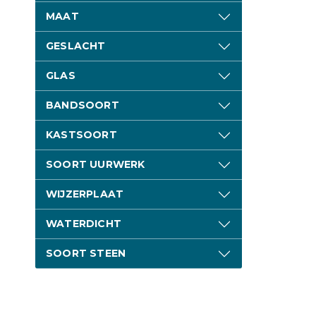
MAAT
GESLACHT
GLAS
BANDSOORT
KASTSOORT
SOORT UURWERK
WIJZERPLAAT
WATERDICHT
SOORT STEEN