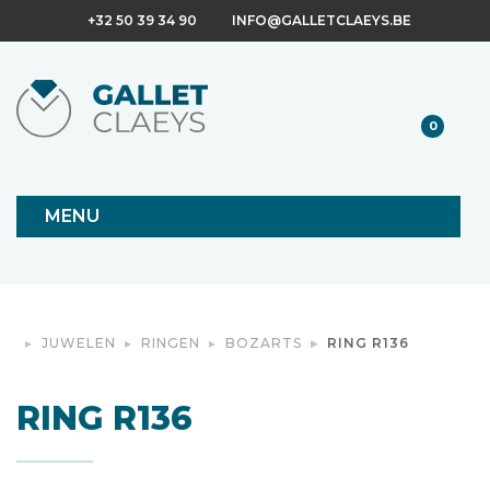
+32 50 39 34 90
INFO@GALLETCLAEYS.BE
0
MENU
JUWELEN
RINGEN
BOZARTS
RING R136
RING R136